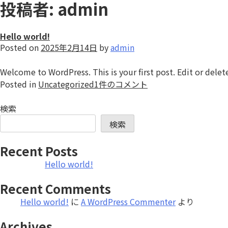
投稿者:
admin
Skip
to
content
Hello world!
Posted on
2025年2月14日
by
admin
Welcome to WordPress. This is your first post. Edit or delete 
Hello
Posted in
Uncategorized
1件のコメント
world!
へ
検索
の
検索
Recent Posts
Hello world!
Recent Comments
Hello world!
に
A WordPress Commenter
より
Archives